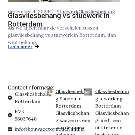
december 4, 2024
Stucwerk
Glasvliesbehang
Glasvliesbehang vs stucwerk in
Rotterdam
Als we kijken naar de verschillen tussen
glasvliesbehang vs stucwerk in Rotterdam, dan
wint behang...
Lees meer
Contactinformatie:
Glasvliesbehan
Glasvliesbehan
Glasvliesbehang
g Sauzen in
g afwerking
Rotterdam
Rotterdam
Rotterdam
KVK:
Glasvliesbehan
Glasvliesbehan
58037640
g sauzen is een
g biedt een
van de meest
uitstekende
info@bouwsectornederland.nl
gekozen
basis voor