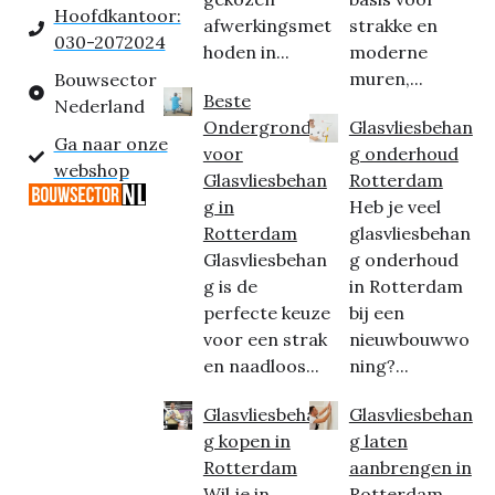
Hoofdkantoor:
afwerkingsmet
strakke en
030-2072024
hoden in...
moderne
muren,...
Bouwsector
Beste
Nederland
Ondergrond
Glasvliesbehan
Ga naar onze
voor
g onderhoud
webshop
Glasvliesbehan
Rotterdam
g in
Heb je veel
Rotterdam
glasvliesbehan
Glasvliesbehan
g onderhoud
g is de
in Rotterdam
perfecte keuze
bij een
voor een strak
nieuwbouwwo
en naadloos...
ning?...
Glasvliesbehan
Glasvliesbehan
g kopen in
g laten
Rotterdam
aanbrengen in
Wil je in
Rotterdam