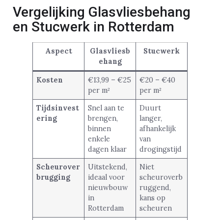
Vergelijking Glasvliesbehang
en Stucwerk in Rotterdam
Aspect
Glasvliesb
Stucwerk
ehang
Kosten
€13,99 – €25
€20 – €40
per m²
per m²
Tijdsinvest
Snel aan te
Duurt
ering
brengen,
langer,
binnen
afhankelijk
enkele
van
dagen klaar
drogingstijd
Scheurover
Uitstekend,
Niet
brugging
ideaal voor
scheuroverb
nieuwbouw
ruggend,
in
kans op
Rotterdam
scheuren