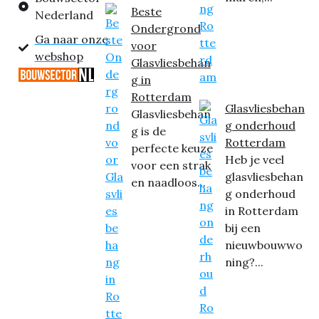
Beste
Nederland
Ondergrond
Ga naar onze
voor
webshop
Glasvliesbehan
g in
Rotterdam
Glasvliesbehan
Glasvliesbehan
g onderhoud
g is de
Rotterdam
perfecte keuze
Heb je veel
voor een strak
glasvliesbehan
en naadloos...
g onderhoud
in Rotterdam
bij een
nieuwbouwwo
ning?...