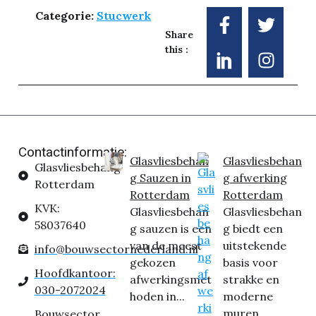
Categorie:
Stucwerk
Share
this :
Contactinformatie:
Glasvliesbehan
Glasvliesbehan
Glasvliesbehang
g Sauzen in
g afwerking
Rotterdam
Rotterdam
Rotterdam
KVK:
Glasvliesbehan
Glasvliesbehan
58037640
g sauzen is een
g biedt een
van de meest
uitstekende
info@bouwsectornederland.nl
gekozen
basis voor
Hoofdkantoor:
afwerkingsmet
strakke en
030-2072024
hoden in...
moderne
muren,...
Bouwsector