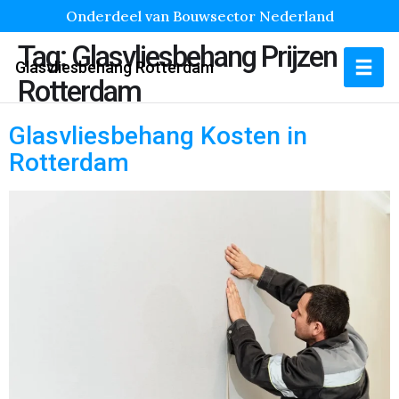
Onderdeel van Bouwsector Nederland
Tag:
Glasvliesbehang Prijzen
Glasvliesbehang Rotterdam
Rotterdam
Glasvliesbehang Kosten in
Rotterdam