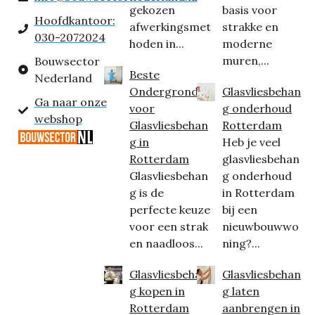
gekozen
basis voor
Hoofdkantoor:
afwerkingsmet
strakke en
030-2072024
hoden in...
moderne
muren,...
Bouwsector
Beste
Nederland
Ondergrond
Glasvliesbehan
Ga naar onze
voor
g onderhoud
webshop
Glasvliesbehan
Rotterdam
g in
Heb je veel
Rotterdam
glasvliesbehan
Glasvliesbehan
g onderhoud
g is de
in Rotterdam
perfecte keuze
bij een
voor een strak
nieuwbouwwo
en naadloos...
ning?...
Glasvliesbehan
Glasvliesbehan
g kopen in
g laten
Rotterdam
aanbrengen in