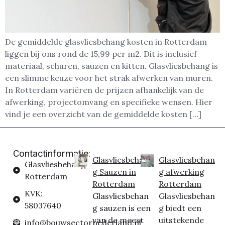
De gemiddelde glasvliesbehang kosten in Rotterdam
liggen bij ons rond de 15,99 per m2. Dit is inclusief
materiaal, schuren, sauzen en kitten. Glasvliesbehang is
een slimme keuze voor het strak afwerken van muren.
In Rotterdam variëren de prijzen afhankelijk van de
afwerking, projectomvang en specifieke wensen. Hier
vind je een overzicht van de gemiddelde kosten […]
Contactinformatie:
Glasvliesbehan
Glasvliesbehan
Glasvliesbehang
g Sauzen in
g afwerking
Rotterdam
Rotterdam
Rotterdam
KVK:
Glasvliesbehan
Glasvliesbehan
58037640
g sauzen is een
g biedt een
van de meest
uitstekende
info@bouwsectornederland.nl