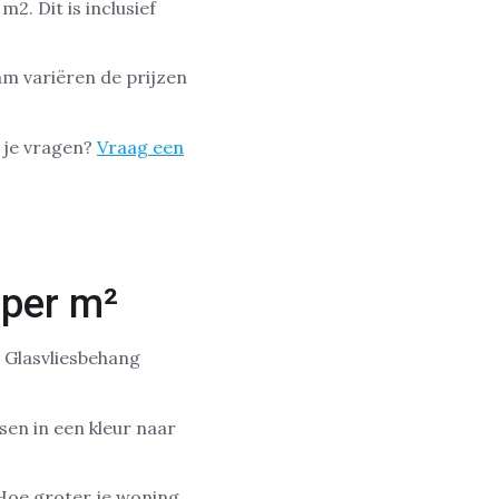
2. Dit is inclusief
am variëren de prijzen
b je vragen?
Vraag een
 per m²
. Glasvliesbehang
sen in een kleur naar
 Hoe groter je woning