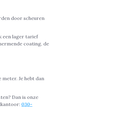
orden door scheuren
 een lager tarief
chermende coating, de
e meter. Je hebt dan
sten? Dan is onze
dkantoor:
030-