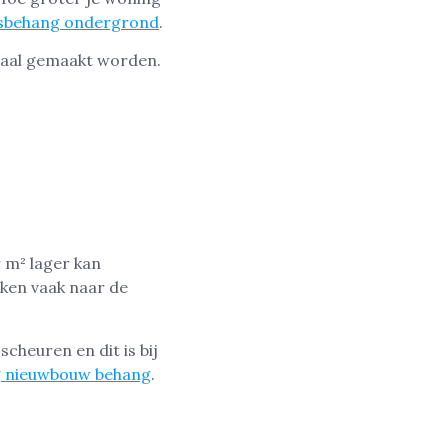
esbehang ondergrond
.
egaal gemaakt worden.
n
 m² lager kan
ijken vaak naar de
scheuren en dit is bij
g nieuwbouw behang
.