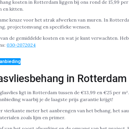
ang kosten in Rotterdam liggen bij ons rond de 15,99 per m
 en kitten.
imme keuze voor het strak afwerken van muren. In Rotterd
ing, projectomvang en specifieke wensen.
t van de gemiddelde kosten en wat je kunt verwachten. He
ns:
030-2072024
anbieding
asvliesbehang in Rotterdam
glasvlies ligt in Rotterdam tussen de €13,99 en €25 per m²
bieding waarbij je de laagste prijs garantie krijgt!
per vierkante meter het aanbrengen van het behang, het sau
terialen zoals lijm en primer.
af van het soort afwerking en de omvang van het project.