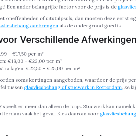
jgt! Een ander belangrijke factor voor de prijs is de
glasvli
met oneffenheden of uitstulpsuls, dan moeten deze eerst 
asvliesbehang aanbrengen
als de ondergrond goed is.
e voor Verschillende Afwerkinge
,99 – €17,50 per m²
eren: €18,00 – €22,00 per m²
tra lagen: €22,50 – €25,00 per m²
orden soms kortingen aangeboden, waardoor de prijs per
jfel tussen
glasvliesbehang of stucwerk in Rotterdam
, ze k
g speelt er meer dan alleen de prijs. Stucwerk kan namelijk 
tterdam vaak het geval. Kies daarom voor
glasvliesbehan