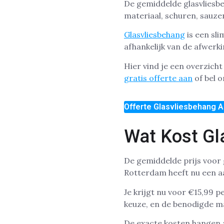
De gemiddelde glasvliesbeh
materiaal, schuren, sauzen
Glasvliesbehang
is een sl
afhankelijk van de afwerk
Hier vind je een overzich
gratis offerte aan
of bel o
Offerte Glasvliesbehang A
Wat Kost Gl
De gemiddelde prijs voor 
Rotterdam heeft nu een aan
Je krijgt nu voor €15,99 
keuze, en de benodigde ma
De exacte kosten hangen 