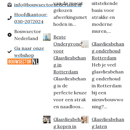
van de meest
uitstekende
info@bouwsectornederland.nl
gekozen
basis voor
Hoofdkantoor:
afwerkingsmet
strakke en
030-2072024
hoden in...
moderne
muren,...
Bouwsector
Beste
Nederland
Ondergrond
Glasvliesbehan
Ga naar onze
voor
g onderhoud
webshop
Glasvliesbehan
Rotterdam
g in
Heb je veel
Rotterdam
glasvliesbehan
Glasvliesbehan
g onderhoud
g is de
in Rotterdam
perfecte keuze
bij een
voor een strak
nieuwbouwwo
en naadloos...
ning?...
Glasvliesbehan
Glasvliesbehan
g kopen in
g laten