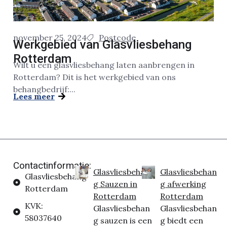
november 25, 2024
Postcode
Werkgebied van Glasvliesbehang
Rotterdam
Wilt u een glasvliesbehang laten aanbrengen in
Rotterdam? Dit is het werkgebied van ons
behangbedrijf:...
Lees meer
Contactinformatie:
Glasvliesbehan
Glasvliesbehan
Glasvliesbehang
g Sauzen in
g afwerking
Rotterdam
Rotterdam
Rotterdam
KVK:
Glasvliesbehan
Glasvliesbehan
58037640
g sauzen is een
g biedt een