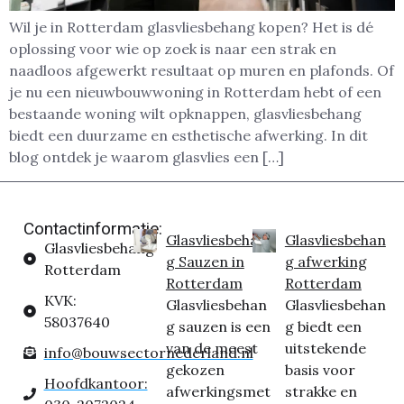
Wil je in Rotterdam glasvliesbehang kopen? Het is dé
oplossing voor wie op zoek is naar een strak en
naadloos afgewerkt resultaat op muren en plafonds. Of
je nu een nieuwbouwwoning in Rotterdam hebt of een
bestaande woning wilt opknappen, glasvliesbehang
biedt een duurzame en esthetische afwerking. In dit
blog ontdek je waarom glasvlies een […]
Contactinformatie:
Glasvliesbehan
Glasvliesbehan
Glasvliesbehang
g Sauzen in
g afwerking
Rotterdam
Rotterdam
Rotterdam
KVK:
Glasvliesbehan
Glasvliesbehan
58037640
g sauzen is een
g biedt een
van de meest
uitstekende
info@bouwsectornederland.nl
gekozen
basis voor
Hoofdkantoor:
afwerkingsmet
strakke en