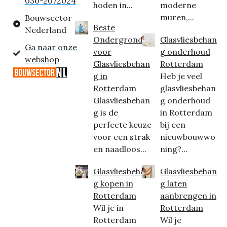
030-2072024
hoden in...
moderne
muren,...
Bouwsector
Beste
Nederland
Ondergrond
Glasvliesbehan
Ga naar onze
voor
g onderhoud
webshop
Glasvliesbehan
Rotterdam
g in
Heb je veel
Rotterdam
glasvliesbehan
Glasvliesbehan
g onderhoud
g is de
in Rotterdam
perfecte keuze
bij een
voor een strak
nieuwbouwwo
en naadloos...
ning?...
Glasvliesbehan
Glasvliesbehan
g kopen in
g laten
Rotterdam
aanbrengen in
Wil je in
Rotterdam
Rotterdam
Wil je