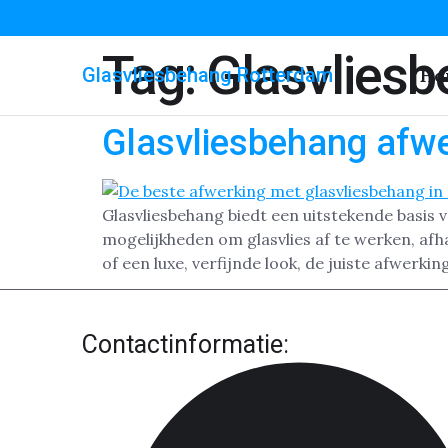
Tag:
Glasvlies
Glasvliesbehang Rotterdam
Ho
Glasvliesbehang afw
Glasvliesbehang biedt een uitstekende basis 
mogelijkheden om glasvlies af te werken, afhan
of een luxe, verfijnde look, de juiste afwerki
Contactinformatie: