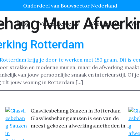
Onderdeel van Bouwsector Nederland
behang Muur Afwerki
me
Blog
Video Reviews
Werkgebied
We
erking Rotterdam
voor strakke en moderne muren, maar de afwerking maakt he
kelijk van jouw persoonlijke smaak en interieurstijl. Of je
ng tilt jouw woning in Rotterdam […]
Glasvliesbehang Sauzen in Rotterdam
Glasvliesbehang sauzen is een van de
meest gekozen afwerkingsmethoden in...